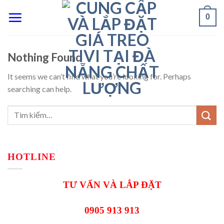
Skip
0
to
content
Nothing Found
It seems we can’t find what you’re looking for. Perhaps
searching can help.
HOTLINE
TƯ VẤN VÀ LẮP ĐẶT
0905 913 913