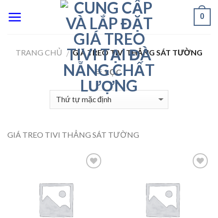
Skip
0
to
content
TRANG CHỦ
GIÁ TREO TIVI THẲNG SÁT TƯỜNG
/
LỌC
GIÁ TREO TIVI THẲNG SÁT TƯỜNG
Add to
Add to
Wishlist
Wishlist