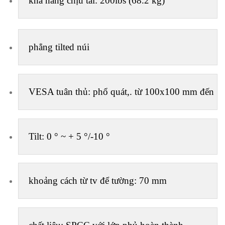
khả năng chịu tải: 200lbs (68.2 kg)
phẳng tilted núi
VESA tuân thủ: phổ quát,. từ 100x100 mm đến 
Tilt: 0 ° ~ + 5 °/-10 °
khoảng cách từ tv để tường: 70 mm