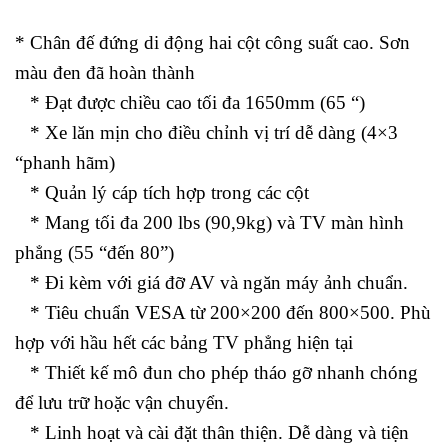
* Chân đế đứng di động hai cột công suất cao. Sơn
màu đen đã hoàn thành
* Đạt được chiều cao tối đa 1650mm (65 “)
* Xe lăn mịn cho điều chỉnh vị trí dễ dàng (4×3
“phanh hãm)
* Quản lý cáp tích hợp trong các cột
* Mang tối đa 200 lbs (90,9kg) và TV màn hình
phẳng (55 “đến 80”)
* Đi kèm với giá đỡ AV và ngăn máy ảnh chuẩn.
* Tiêu chuẩn VESA từ 200×200 đến 800×500. Phù
hợp với hầu hết các bảng TV phẳng hiện tại
* Thiết kế mô đun cho phép tháo gỡ nhanh chóng
để lưu trữ hoặc vận chuyển.
* Linh hoạt và cài đặt thân thiện. Dễ dàng và tiện