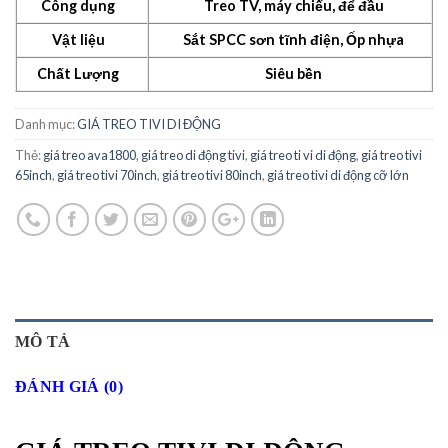
Công dụng
Treo TV, máy chiếu, để đầu
Vật liệu
Sắt SPCC sơn tĩnh điện, Ốp nhựa
Chất Lượng
Siêu bền
Danh mục:
GIÁ TREO TIVI DI ĐỘNG
Thẻ:
giá treo ava1800
,
giá treo di động tivi
,
giá treo ti vi di động
,
giá treo tivi
65inch
,
giá treo tivi 70inch
,
giá treo tivi 80inch
,
giá treo tivi di động cỡ lớn
MÔ TẢ
ĐÁNH GIÁ (0)