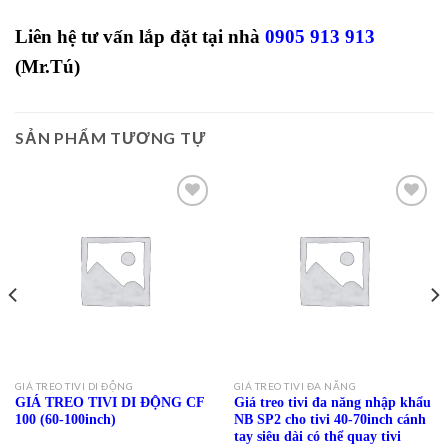
Liên hệ tư vấn lắp đặt tại nhà
0905 913 913
(Mr.Tú)
SẢN PHẨM TƯƠNG TỰ
Add to
Add to
Wishlist
Wishlist
GIÁ TREO TIVI DI ĐỘNG
GIÁ TREO TIVI ĐA NĂNG
GIÁ TREO TIVI DI ĐỘNG CF
Giá treo tivi đa năng nhập khẩu
100 (60-100inch)
NB SP2 cho tivi 40-70inch cánh
tay siêu dài có thể quay tivi