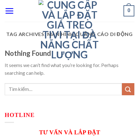
Skip
0
to
content
TAG ARCHIVES:
MÀN HÌNH QUẢNG CÁO DI ĐỘNG
Nothing Found
It seems we can’t find what you’re looking for. Perhaps
searching can help.
HOTLINE
TƯ VẤN VÀ LẮP ĐẶT