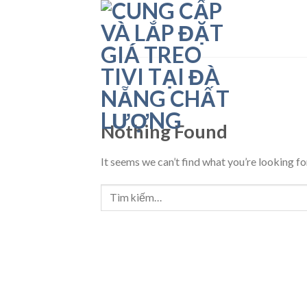
Skip
to
content
Nothing Found
It seems we can’t find what you’re looking fo