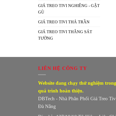
GIÁ TREO TIVI NGHIÊNG - GẬT
GÙ
GIÁ TREO TIVI THẢ TRẦN
GIÁ TREO TIVI THẲNG SÁT
TƯỜNG
LIÊN HỆ CÔNG TY
Website đang chạy thử nghiệm tron
quá trình hoàn thiện.
DBTech - Nhà Phân Phối Giá Treo Tiv
Đà Nẵng