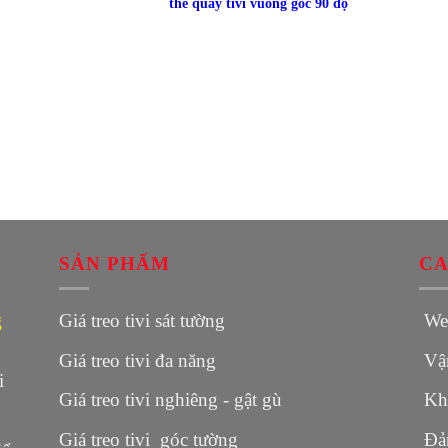
thể quay tivi vuông góc 90 độ
SẢN PHẨM
CA
g
Giá treo tivi sát tường
Web
Giá treo tivi đa năng
Vận
i
Giá treo tivi nghiêng - gật gù
Khô
Giá treo tivi góc tường
Đảm