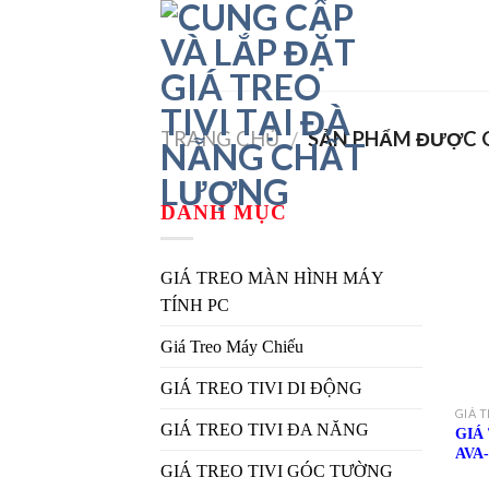
Skip
to
content
TRANG CHỦ
SẢN PHẨM ĐƯỢC GẮ
/
DANH MỤC
GIÁ TREO MÀN HÌNH MÁY
TÍNH PC
Giá Treo Máy Chiếu
GIÁ TREO TIVI DI ĐỘNG
GIÁ T
GIÁ TREO TIVI ĐA NĂNG
GIÁ
AVA-
GIÁ TREO TIVI GÓC TƯỜNG