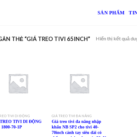
SẢN PHẨM
TI
Hiển thị kết quả du
N THẺ “GIÁ TREO TIVI 65INCH”
Add to
Add to
Wishlist
Wishlist
REO TIVI DI ĐỘNG
GIÁ TREO TIVI ĐA NĂNG
 TREO TIVI DI ĐỘNG
Giá treo tivi đa năng nhập
 1800-70-1P
khẩu NB SP2 cho tivi 40-
70inch cánh tay siêu dài có